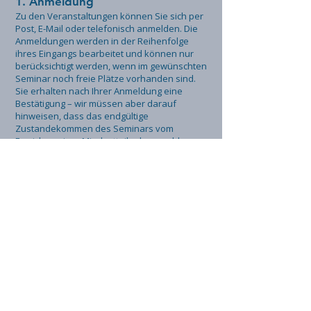
1. Anmeldung
Zu den Veranstaltungen können Sie sich per
Post, E-Mail oder telefonisch anmelden. Die
Anmeldungen werden in der Reihenfolge
ihres Eingangs bearbeitet und können nur
berücksichtigt werden, wenn im gewünschten
Seminar noch freie Plätze vorhanden sind.
Sie erhalten nach Ihrer Anmeldung eine
Bestätigung – wir müssen aber darauf
hinweisen, dass das endgültige
Zustandekommen des Seminars vom
Erreichen einer Mindestteilnehmerzahl
abhängt. Mit Ihrer Anmeldung erklären Sie
sich mit den hier aufgeführten
Teilnahmebedingungen einverstanden.
2. Seminargebühr
Die Seminargebühr ist mit der Anmeldung
fällig muss nach Rechnungszugang
überwiesen werden. Wir behalten uns vor,
die Plätze
in der Reihenfolge des Zahlungseingangs zu
vergeben.
3.