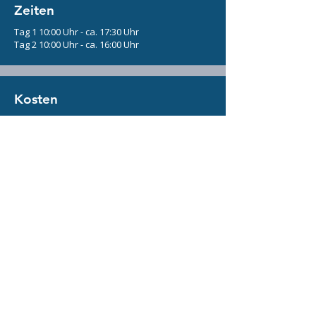
Zeiten
Tag 1 10:00 Uhr - ca. 17:30 Uhr
Tag 2 10:00 Uhr - ca. 16:00 Uhr
Kosten
380 € aktive Teilnahme (mit Hund)
270 € passive Teilname (ohne Hund)
Plätze
8 aktive Plätze
5 passive Plätze